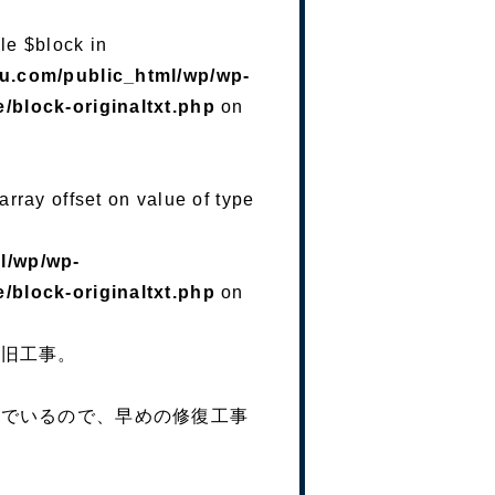
le $block in
su.com/public_html/wp/wp-
/block-originaltxt.php
on
array offset on value of type
l/wp/wp-
/block-originaltxt.php
on
復旧工事。
んでいるので、早めの修復工事