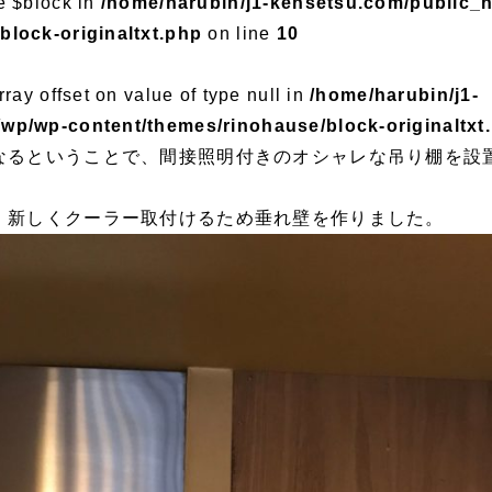
e $block in
/home/harubin/j1-kensetsu.com/public_
block-originaltxt.php
on line
10
rray offset on value of type null in
/home/harubin/j1-
wp/wp-content/themes/rinohause/block-originaltxt
なるということで、間接照明付きのオシャレな吊り棚を設
、新しくクーラー取付けるため垂れ壁を作りました。