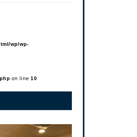
html/wp/wp-
.php
on line
10