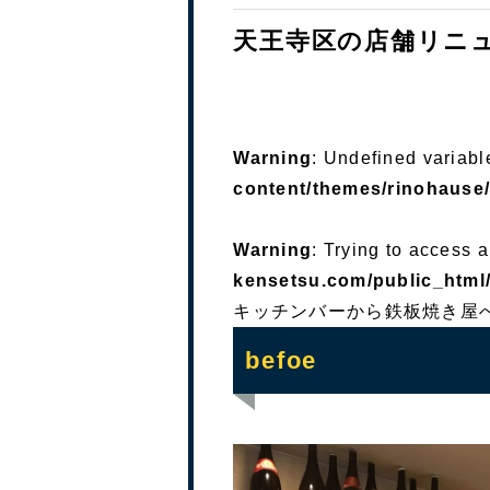
天王寺区の店舗リニ
Warning
: Undefined variabl
content/themes/rinohause/
Warning
: Trying to access a
kensetsu.com/public_html/
キッチンバーから鉄板焼き屋
befoe