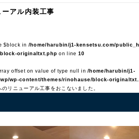
ューアル内装工事
e $block in
/home/harubin/j1-kensetsu.com/public_
block-originaltxt.php
on line
10
rray offset on value of type null in
/home/harubin/j1-
wp/wp-content/themes/rinohause/block-originaltxt
へのリニューアル工事をおこないました。