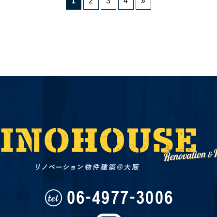
1
2
3
4
»