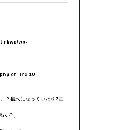
html/wp/wp-
.php
on line
10
、２槽式になっていたり2基
槽式です。