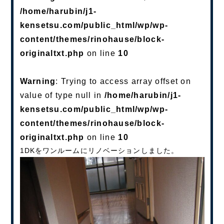
/home/harubin/j1-
kensetsu.com/public_html/wp/wp-
content/themes/rinohause/block-
originaltxt.php
on line
10
Warning
: Trying to access array offset on
value of type null in
/home/harubin/j1-
kensetsu.com/public_html/wp/wp-
content/themes/rinohause/block-
originaltxt.php
on line
10
1DKをワンルームにリノベーションしました。