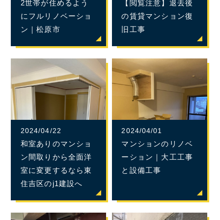
2世帯が住めるよう
【閲覧注意】退去後
にフルリノベーショ
の賃貸マンション復
ン｜松原市
旧工事
2024/04/22
2024/04/01
和室ありのマンショ
マンションのリノベ
ン間取りから全面洋
ーション｜大工工事
室に変更するなら東
と設備工事
住吉区のj1建設へ