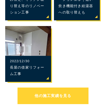
り替え等のリノベー
炊き機能付き給湯器
ション工事
への取り替えも
2022/12/30
長屋の借家リフォー
ム工事
他の施工実績を見る