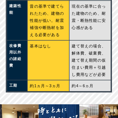
建築性
昔の基準で建てら
現在の基準に合っ
能
れたため、建物の
た建物のため、耐
性能が低い。耐震
震・断熱性能に安
補強や断熱材を加
心感がある
える必要がある
改修費
基本はなし
建て替えの場合、
用以外
解体費、破棄費、
の諸経
建て替え期間の仮
費
住まい費用＋引越
し費用などが必要
工期
約1ヵ月～3ヵ月
約4～6ヵ月