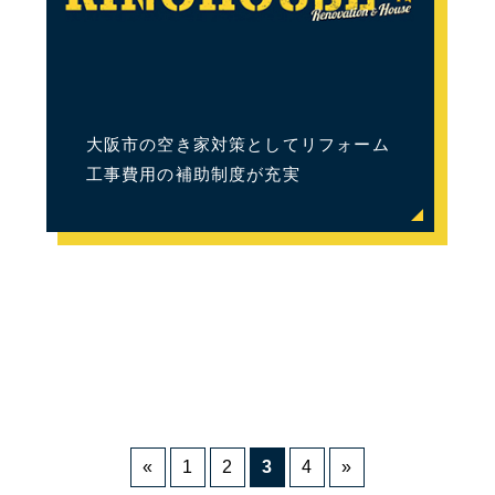
大阪市の空き家対策としてリフォーム
工事費用の補助制度が充実
«
1
2
3
4
»